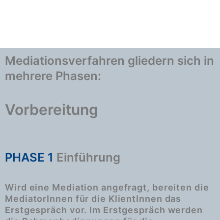
Mediationsverfahren gliedern sich in
mehrere Phasen:
Vorbereitung
PHASE 1
Einführung
Wird eine Mediation angefragt, bereiten die
MediatorInnen für die KlientInnen das
Erstgespräch vor. Im Erstgespräch werden