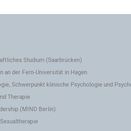
ftliches Studium (Saarbrücken)
 an der Fern-Universität in Hagen
ie, Schwerpunkt klinische Psychologie und Psycho
nd Therapie
dership (MIND Berlin)
 Sexualtherapie