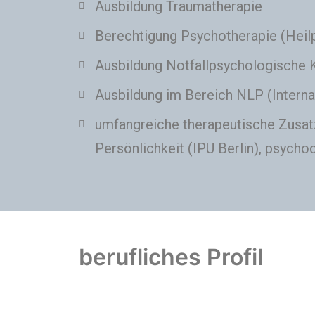
Ausbildung Traumatherapie
Berechtigung Psychotherapie (Heil
Ausbildung Notfallpsychologische K
Ausbildung im Bereich NLP (Interna
umfangreiche therapeutische Zusatz
Persönlichkeit (IPU Berlin), psyc
berufliches Profil