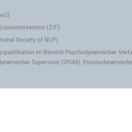
prG)
risenintervention (ZIF)
tional Society of NLP)
qualifikation im Bereich Psychodynamischer Verfah
hodynamischer Supervisor (IPOM), Psychodynamische