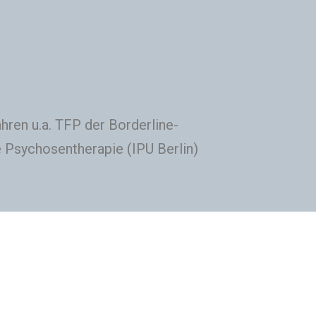
ren u.a. TFP der Borderline-
 Psychosentherapie (IPU Berlin)